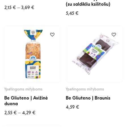
(su saldikliu ksilitoliu)
2,15
€
3,69
€
–
5,45
€
Ypatingoms mityboms
Ypatingoms mityboms
Be Gliuteno | Avižinė
Be Gliuteno | Braunis
duona
4,59
€
2,55
€
4,29
€
–