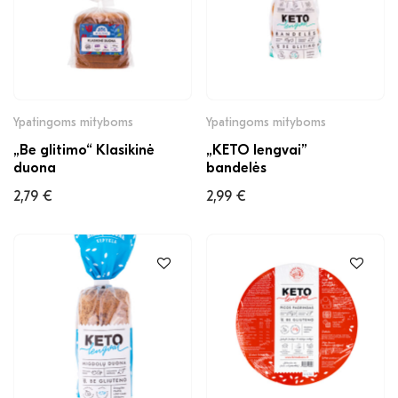
Ypatingoms mityboms
Ypatingoms mityboms
„Be glitimo“ Klasikinė
„KETO lengvai”
duona
bandelės
2,79
€
2,99
€