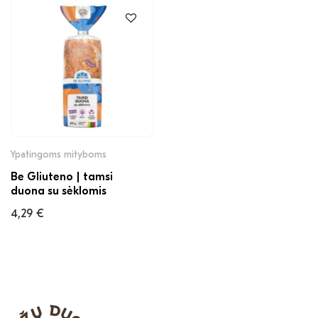
Ypatingoms mityboms
Be Gliuteno | tamsi
duona su sėklomis
4,29
€