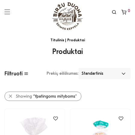
0
Titulinis
| Produktai
Produktai
Filtruoti
Prekių eiliškumas:
Showing
“Ypatingoms mityboms”