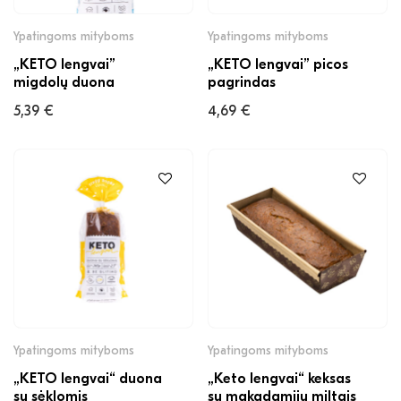
Ypatingoms mityboms
Ypatingoms mityboms
„KETO lengvai”
„KETO lengvai” picos
migdolų duona
pagrindas
5,39
€
4,69
€
Ypatingoms mityboms
Ypatingoms mityboms
„KETO lengvai“ duona
„Keto lengvai“ keksas
su sėklomis
su makadamijų miltais