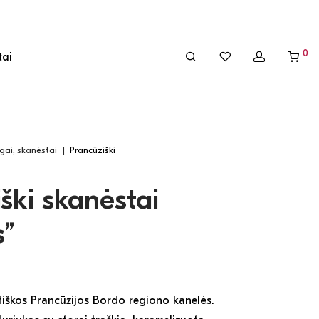
0
tai
gai, skanėstai
|
Prancūziški
ški skanėstai
s”
iškos Prancūzijos Bordo regiono kanelės.