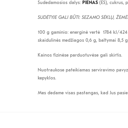
Sudedamosios dalys:
PIENAS
(ES), cukrus, 
SUDĖTYJE GALI BŪTI: SEZAMO SĖKLŲ,
ŽEMĖS
100 g gaminio: energinė vertė 1784 kJ/424 kc
skaidulinės medžiagos 0,6 g, baltymai 8,5 g
Kainos fizinėse parduotuvėse gali skirtis.
Nuotraukose pateikiamas serviravimo pavyzdy
kepyklos.
Mes dedame visas pastangas, kad Jus pasiektų