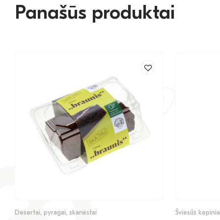
Panašūs produktai
Desertai, pyragai, skanėstai
Šviesūs kepiniai