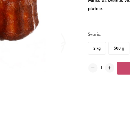
Minkštas švelnus vid
plutele.
Svoris:
2 kg
500 g