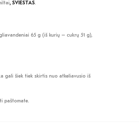
iltai
, SVIESTAS
.
.
gliavandeniai 65 g (iš kurių – cukrų 51 g),
ali šiek tiek skirtis nuo atkeliavusio iš
ėti paštomate.