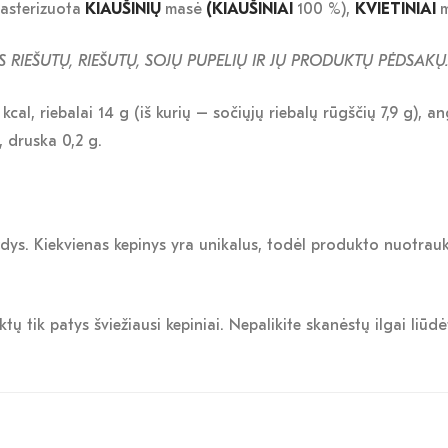
pasterizuota
KIAUŠINIŲ
masė
(KIAUŠINIAI
100 %),
KVIETINIAI
m
 RIEŠUTŲ, RIEŠUTŲ, SOJŲ PUPELIŲ IR JŲ PRODUKTŲ PĖDSAK
Ų
al, riebalai 14 g (iš kurių – sočiųjų riebalų rūgščių 7,9 g), an
, druska 0,2 g.
s. Kiekvienas kepinys yra unikalus, todėl produkto nuotrauka g
 tik patys šviežiausi kepiniai. Nepalikite skanėstų ilgai liūd