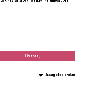
uriukas su storai traškia, karamelizuota
Į krepšelį
Išsaugotos prekės