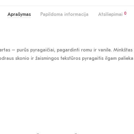
0
Aprašymas
Papildoma informacija
Atsiliepimai
tas – purūs pyragaičiai, pagardinti romu ir vanile. Minkštas š
odraus skonio ir žaismingos tekstūros pyragaitis ilgam palieka