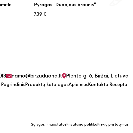
ramele
Pyragas „Dubajaus braunis“
7,39
€
013
namo@birzuduona.lt
Plento g. 6, Biržai, Lietuva
Pagrindinis
Produktų katalogas
Apie mus
Kontaktai
Receptai
Sąlygos ir nuostatos
Privatumo politika
Prekių pristatymas