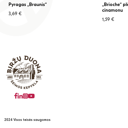
Pyragas „Braunis“
„Brioche“ p
cinamonu
3,69
€
1,59
€
2024 Visos teisės saugomos