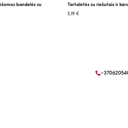
lėšomos bandelės su
Tartaletės su riešutais ir ka
3,19
€
+37062054