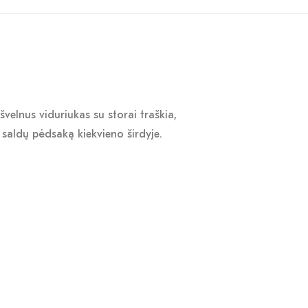
velnus viduriukas su storai traškia,
 saldų pėdsaką kiekvieno širdyje.