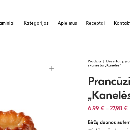
miniai
Kategorijos
Apie mus
Receptai
Kontak
Pradžia
|
Desertai, pyra
skanėstai „Kanelės”
Prancūzi
„Kanelė
6,99
€
27,98
€
–
Biržų duonos autent