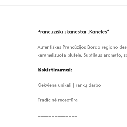
Prancūziški skanėstai „Kanelės“
Autentiškas Prancūzijos Bordo regiono deser
karamelizuota plutele. Subtilaus aromato, s
Išskirtinumai:
Kiekviena unikali | rankų darbo
Tradicinė receptūra
______________