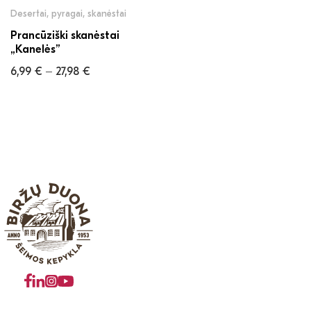
Desertai, pyragai, skanėstai
Prancūziški skanėstai
„Kanelės”
6,99
€
27,98
€
–