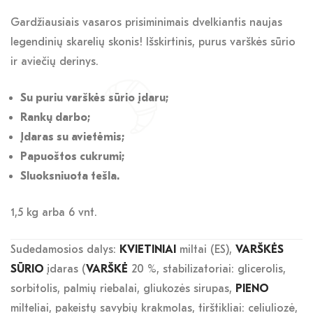
Gardžiausiais vasaros prisiminimais dvelkiantis naujas
legendinių skarelių skonis! Išskirtinis, purus varškės sūrio
ir aviečių derinys.
Su puriu varškės sūrio įdaru;
Rankų darbo;
Įdaras su avietėmis;
Papuoštos cukrumi;
Sluoksniuota tešla.
1,5 kg arba 6 vnt.
Sudedamosios dalys:
KVIETINIAI
miltai (ES),
VARŠKĖS
SŪRIO
įdaras (
VARŠKĖ
20 %, stabilizatoriai: glicerolis,
sorbitolis, palmių riebalai, gliukozės sirupas,
PIENO
milteliai, pakeistų savybių krakmolas, tirštikliai: celiuliozė,