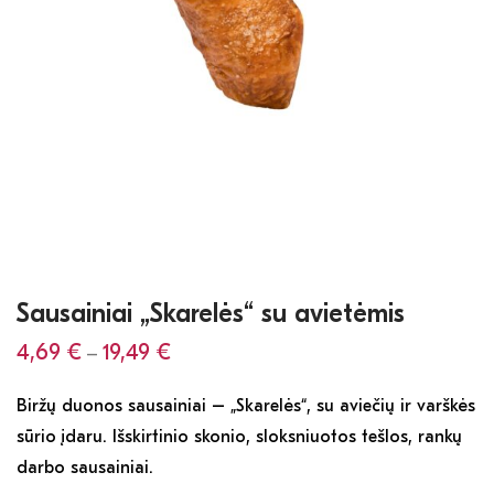
Sausainiai „Skarelės“ su avietėmis
4,69
€
19,49
€
–
Biržų duonos sausainiai – „Skarelės“, su aviečių ir varškės
sūrio įdaru. Išskirtinio skonio, sloksniuotos tešlos, rankų
darbo sausainiai.