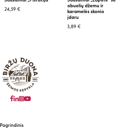
obuolių džemu ir
24,59
€
karamelės skonio
įdaru
3,89
€
Pagrindinis