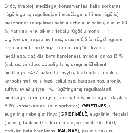
E466, kvapioji medžiaga, konservantas: kalio sorbatas,
rūgštingumą reguliuojanti medžiaga: citrinos rūgštis),
margarinas (augaliniai palmių riebalai ir palmių aliejus 80
%, vanduo, emulsikliai: riebalų rūgščių mono – ir
digliceridai, rapsų lecitinas, druska 0,5 %, rūgštingumą
reguliuojanti medžiaga: citrinos rūgštis, kvapioji
medžiaga, dažiklis: beta karotenas), aviečių įdaras 13 %
(cukrus, vanduo, obuolių tyrė, drėgmę išlaikanti
medžiaga: E422, pakeistų savybių krakmolas, tirštikliai:
karboksimetilceliuliozė, celiuliozė, karageninas, aronijų
sultys, aviečių tyrė 1 %, rūgštingumą reguliuojanti
medžiaga: citrinų rūgštis, aromatinės medžiagos, dažiklis:
E120, konservantas: kalio sorbatas),
GRIETINĖS
ir
augalinių riebalų mišinys (
GRIETINĖLĖ
, augaliniai riebalai
(palmių, taukmedžio, kokoso aliejai), emulsiklis: E471,
dažiklis: beta karotenas,
RAUGAS
), perlinis cukrus,