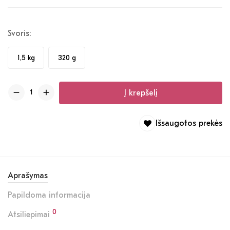
Svoris:
1,5 kg
320 g
Į krepšelį
Išsaugotos prekės
Aprašymas
Papildoma informacija
0
Atsiliepimai