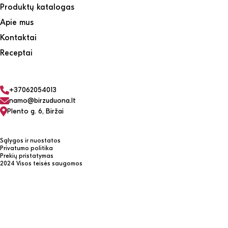
Produktų katalogas
Apie mus
Kontaktai
Receptai
+37062054013
namo@birzuduona.lt
Plento g. 6, Biržai
Sąlygos ir nuostatos
Privatumo politika
Prekių pristatymas
2024 Visos teisės saugomos