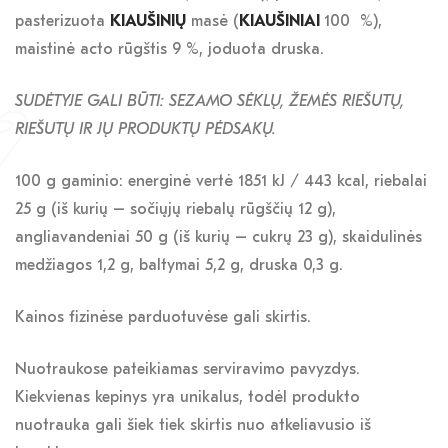
pasterizuota
KIAUŠINIŲ
masė (
KIAUŠINIAI
100 %),
maistinė acto rūgštis 9 %, joduota druska.
SUDĖTYJE GALI BŪTI: SEZAMO SĖKLŲ, ŽEMĖS RIEŠUTŲ,
RIEŠUTŲ IR JŲ PRODUKTŲ PĖDSAKŲ.
100 g gaminio: energinė vertė 1851 kJ / 443 kcal, riebalai
25 g (iš kurių – sočiųjų riebalų rūgščių 12 g),
angliavandeniai 50 g (iš kurių – cukrų 23 g), skaidulinės
medžiagos 1,2 g, baltymai 5,2 g, druska 0,3 g.
Kainos fizinėse parduotuvėse gali skirtis.
Nuotraukose pateikiamas serviravimo pavyzdys.
Kiekvienas kepinys yra unikalus, todėl produkto
nuotrauka gali šiek tiek skirtis nuo atkeliavusio iš