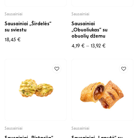
Sausainiai
Sausainiai
Sausainiai „Širdelės“
Sausainiai
su sviestu
„Obuoliukas“ su
obuolių džemu
18,45
€
4,19
€
13,92
€
–
Sausainiai
Sausainiai
Sausainiai „Pistacija“
Sausainiai „Laputė“ su