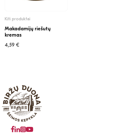
Kiti produktai
Makadamijų riešutų
kremas
4,59
€