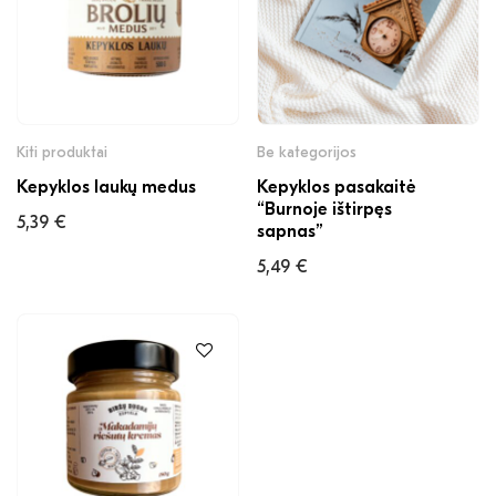
Kiti produktai
Be kategorijos
Kepyklos laukų medus
Kepyklos pasakaitė
“Burnoje ištirpęs
5,39
€
sapnas”
5,49
€