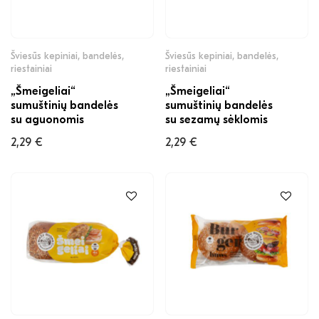
Šviesūs kepiniai, bandelės,
Šviesūs kepiniai, bandelės,
riestainiai
riestainiai
„Šmeigeliai“
„Šmeigeliai“
sumuštinių bandelės
sumuštinių bandelės
su aguonomis
su sezamų sėklomis
2,29
€
2,29
€