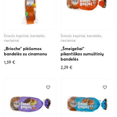
Šviesūs kepiniai, bandelės,
Šviesūs kepiniai, bandelės,
riestainiai
riestainiai
„Brioche“ plėšomos
„Šmeigeliai“
bandelės su cinamonu
pikantiškos sumuštinių
bandelės
1,59
€
2,29
€