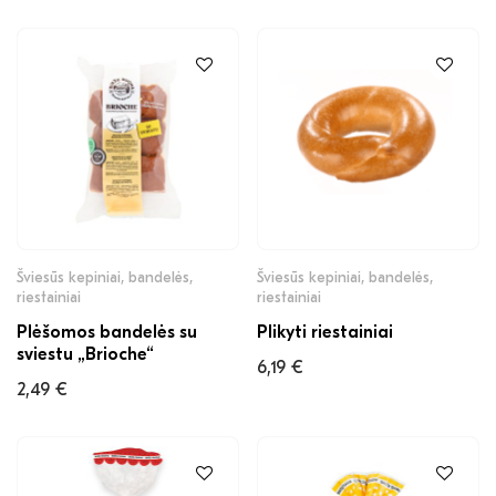
Šviesūs kepiniai, bandelės,
Šviesūs kepiniai, bandelės,
riestainiai
riestainiai
Plėšomos bandelės su
Plikyti riestainiai
sviestu „Brioche“
6,19
€
2,49
€