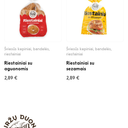
Šviesūs kepiniai, bandelės,
Šviesūs kepiniai, bandelės,
riestainiai
riestainiai
Riestainiai su
Riestainiai su
aguonomis
sezamais
2,89
€
2,89
€