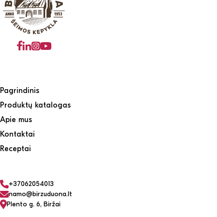
Pagrindinis
Produktų katalogas
Apie mus
Kontaktai
Receptai
+37062054013
namo@birzuduona.lt
Plento g. 6, Biržai