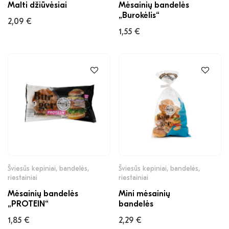
Malti džiūvėsiai
Mėsainių bandelės
„Burokėlis“
2,09
€
1,55
€
Šviesūs kepiniai, bandelės,
Šviesūs kepiniai, bandelės,
riestainiai
riestainiai
Mėsainių bandelės
Mini mėsainių
„PROTEIN“
bandelės
1,85
€
2,29
€