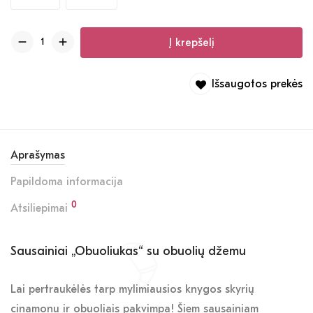
Į krepšelį
Išsaugotos prekės
Aprašymas
Papildoma informacija
0
Atsiliepimai
Sausainiai „Obuoliukas“ su obuolių džemu
Lai pertraukėlės tarp mylimiausios knygos skyrių
cinamonu ir obuoliais pakvimpa! Šiem sausainiam