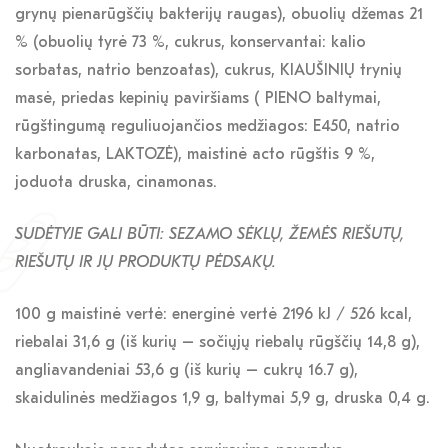
grynų pienarūgščių bakterijų raugas), obuolių džemas 21
% (obuolių tyrė 73 %, cukrus, konservantai: kalio
sorbatas, natrio benzoatas), cukrus, KIAUŠINIŲ trynių
masė, priedas kepinių paviršiams ( PIENO baltymai,
rūgštingumą reguliuojančios medžiagos: E450, natrio
karbonatas, LAKTOZĖ), maistinė acto rūgštis 9 %,
joduota druska, cinamonas.
SUDĖTYJE GALI BŪTI: SEZAMO SĖKLŲ, ŽEMĖS RIEŠUTŲ,
RIEŠUTŲ IR JŲ PRODUKTŲ PĖDSAKŲ.
100 g maistinė vertė: energinė vertė 2196 kJ / 526 kcal,
riebalai 31,6 g (iš kurių – sočiųjų riebalų rūgščių 14,8 g),
angliavandeniai 53,6 g (iš kurių – cukrų 16.7 g),
skaidulinės medžiagos 1,9 g, baltymai 5,9 g, druska 0,4 g.