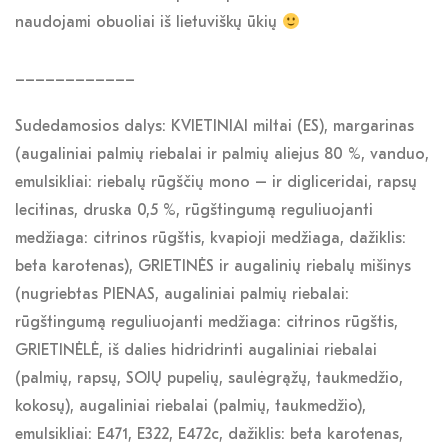
naudojami obuoliai iš lietuviškų ūkių
____________
Sudedamosios dalys: KVIETINIAI miltai (ES), margarinas
(augaliniai palmių riebalai ir palmių aliejus 80 %, vanduo,
emulsikliai: riebalų rūgščių mono – ir digliceridai, rapsų
lecitinas, druska 0,5 %, rūgštingumą reguliuojanti
medžiaga: citrinos rūgštis, kvapioji medžiaga, dažiklis:
beta karotenas), GRIETINĖS ir augalinių riebalų mišinys
(nugriebtas PIENAS, augaliniai palmių riebalai:
rūgštingumą reguliuojanti medžiaga: citrinos rūgštis,
GRIETINĖLĖ, iš dalies hidridrinti augaliniai riebalai
(palmių, rapsų, SOJŲ pupelių, saulėgrąžų, taukmedžio,
kokosų), augaliniai riebalai (palmių, taukmedžio),
emulsikliai: E471, E322, E472c, dažiklis: beta karotenas,