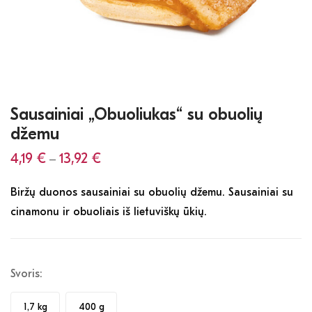
Sausainiai „Obuoliukas“ su obuolių
džemu
4,19
€
13,92
€
–
Biržų duonos sausainiai su obuolių džemu. Sausainiai su
cinamonu ir obuoliais iš lietuviškų ūkių.
Svoris:
1,7 kg
400 g