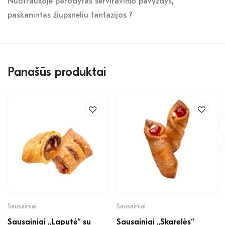
Nuotraukoje parodytas serviravimo pavyzdys,
paskanintas žiupsneliu fantazijos ?
Panašūs produktai
Sausainiai
Sausainiai
Sausainiai „Laputė“ su
Sausainiai „Skarelės“