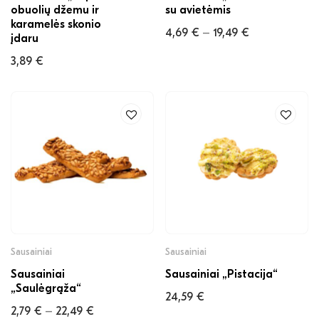
obuolių džemu ir
su avietėmis
karamelės skonio
4,69
€
19,49
€
–
įdaru
3,89
€
Sausainiai
Sausainiai
Sausainiai
Sausainiai „Pistacija“
„Saulėgrąža“
24,59
€
2,79
€
22,49
€
–