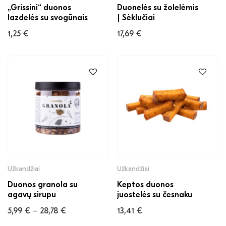
„Grissini“ duonos
Duonelės su žolelėmis
lazdelės su svogūnais
| Sėklučiai
1,25
€
17,69
€
Užkandžiai
Užkandžiai
Duonos granola su
Keptos duonos
agavų sirupu
juostelės su česnaku
5,99
€
28,78
€
13,41
€
–