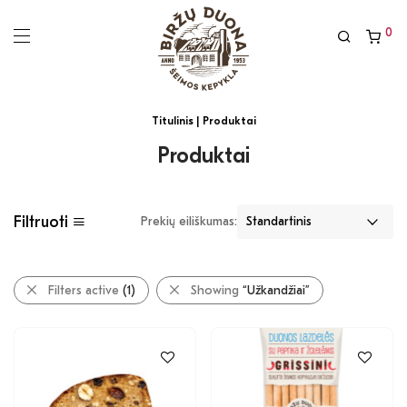
0
Titulinis
| Produktai
Produktai
Filtruoti
Prekių eiliškumas:
Filters active
(1)
Showing
“Užkandžiai”