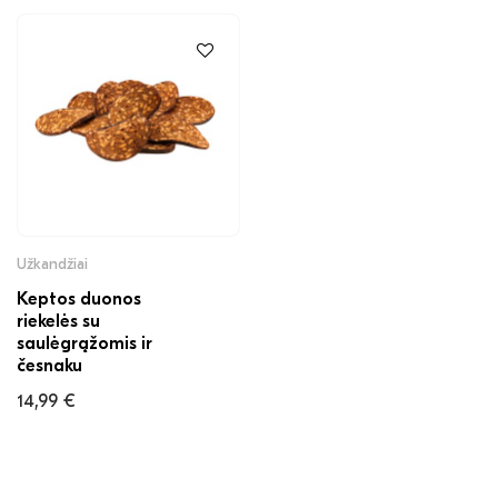
Užkandžiai
Keptos duonos
riekelės su
saulėgrąžomis ir
česnaku
14,99
€