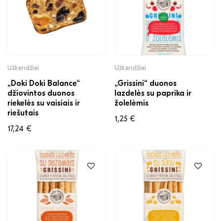
Užkandžiai
Užkandžiai
„Doki Doki Balance“
„Grissini“ duonos
džiovintos duonos
lazdelės su paprika ir
riekelės su vaisiais ir
žolelėmis
riešutais
1,25
€
17,24
€