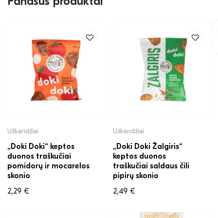
Panašūs produktai
Užkandžiai
Užkandžiai
„Doki Doki“ keptos
„Doki Doki Žalgiris“
duonos traškučiai
keptos duonos
pomidorų ir mocarelos
traškučiai saldaus čili
skonio
pipirų skonio
2,29
€
2,49
€