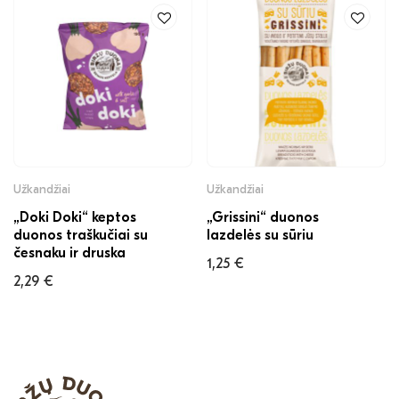
Užkandžiai
Užkandžiai
„Doki Doki“ keptos
„Grissini“ duonos
duonos traškučiai su
lazdelės su sūriu
česnaku ir druska
1,25
€
2,29
€