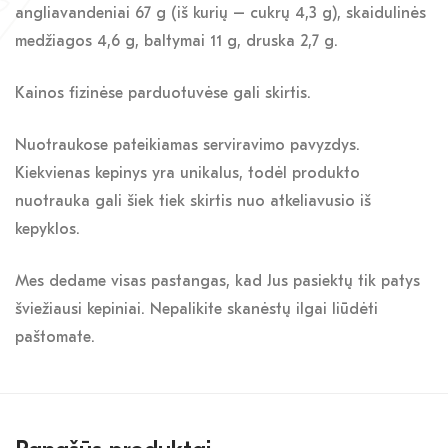
angliavandeniai 67 g (iš kurių – cukrų 4,3 g), skaidulinės
medžiagos 4,6 g, baltymai 11 g, druska 2,7 g.
Kainos fizinėse parduotuvėse gali skirtis.
Nuotraukose pateikiamas serviravimo pavyzdys.
Kiekvienas kepinys yra unikalus, todėl produkto
nuotrauka gali šiek tiek skirtis nuo atkeliavusio iš
kepyklos.
Mes dedame visas pastangas, kad Jus pasiektų tik patys
šviežiausi kepiniai. Nepalikite skanėstų ilgai liūdėti
paštomate.