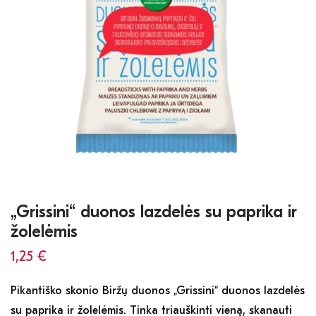
„Grissini“ duonos lazdelės su paprika ir
žolelėmis
1,25
€
Pikantiško skonio Biržų duonos „Grissini“ duonos lazdelės
su paprika ir žolelėmis. Tinka triauškinti vieną, skanauti