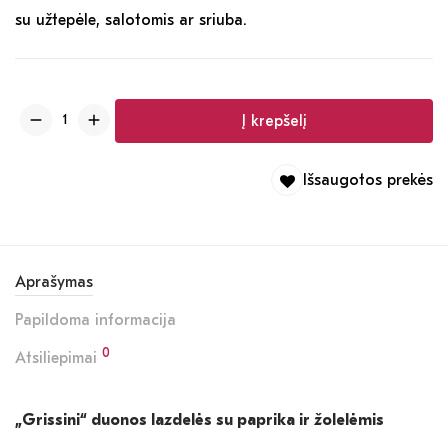
su užtepėle, salotomis ar sriuba.
Į krepšelį
Išsaugotos prekės
Aprašymas
Papildoma informacija
0
Atsiliepimai
„Grissini“ duonos lazdelės su paprika ir žolelėmis