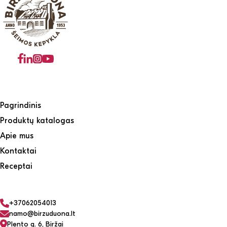
Pagrindinis
Produktų katalogas
Apie mus
Kontaktai
Receptai
+37062054013
namo@birzuduona.lt
Plento g. 6, Biržai