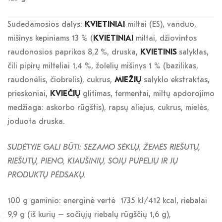
Sudedamosios dalys:
KVIETINIAI
miltai (ES), vanduo,
mišinys kepiniams 13 % (
KVIETINIAI
miltai, džiovintos
raudonosios paprikos 8,2 %, druska,
KVIETINIS
salyklas,
čili pipirų milteliai 1,4 %, žolelių mišinys 1 % (bazilikas,
raudonėlis, čiobrelis), cukrus,
MIEŽIŲ
salyklo ekstraktas,
prieskoniai,
KVIEČIŲ
glitimas, fermentai, miltų apdorojimo
medžiaga: askorbo rūgštis), rapsų aliejus, cukrus, mielės,
joduota druska.
SUDĖTYJE GALI BŪTI:
SEZAMO SĖKLŲ, ŽEMĖS RIEŠUTŲ,
RIEŠUTŲ, PIENO, KIAUŠINIŲ, SOJŲ PUPELIŲ IR JŲ
PRODUKTŲ PĖDSAK
Ų.
100 g gaminio: energinė vertė 1735 kJ/412 kcal, riebalai
9,9 g (iš kurių – sočiųjų riebalų rūgščių 1,6 g),