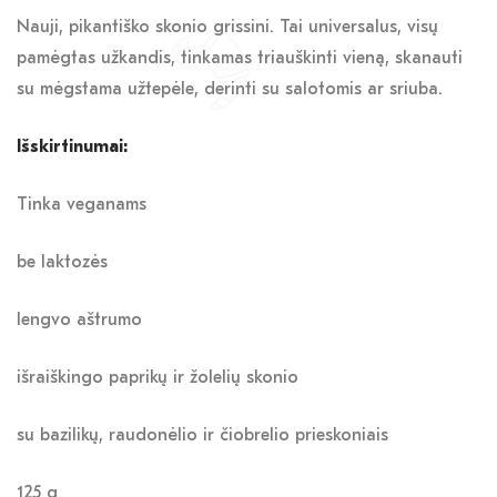
Nauji, pikantiško skonio grissini. Tai universalus, visų
pamėgtas užkandis, tinkamas triauškinti vieną, skanauti
su mėgstama užtepėle, derinti su salotomis ar sriuba.
Išskirtinumai:
Tinka veganams
be laktozės
lengvo aštrumo
išraiškingo paprikų ir žolelių skonio
su bazilikų, raudonėlio ir čiobrelio prieskoniais
125 g