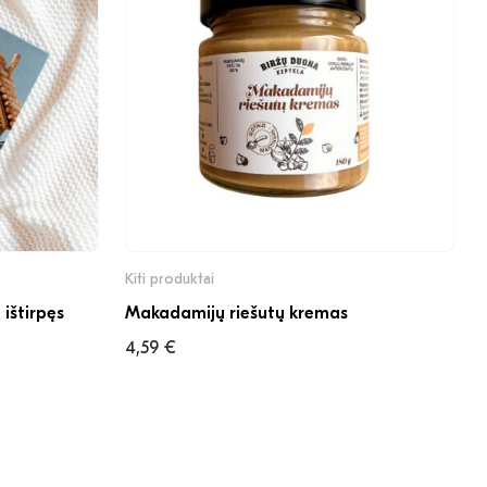
Kiti produktai
ištirpęs
Makadamijų riešutų kremas
4,59
€