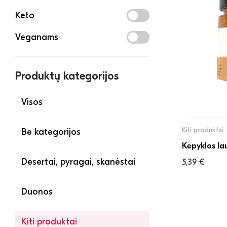
Keto
Veganams
Produktų kategorijos
Visos
Kiti produktai
Be kategorijos
Kepyklos la
Desertai, pyragai, skanėstai
5,39
€
Duonos
Kiti produktai