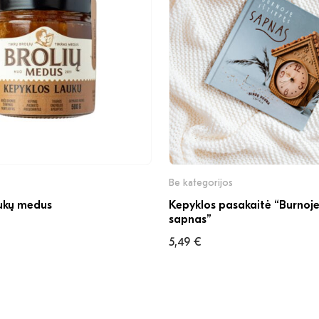
Be kategorijos
ukų medus
Kepyklos pasakaitė “Burnoje 
sapnas”
5,49
€