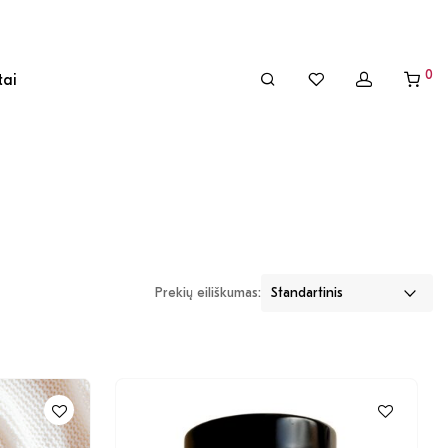
0
tai
Prekių eiliškumas: