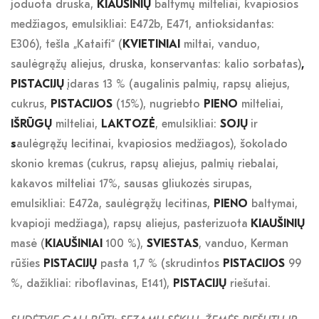
joduota druska,
KIAUŠINIŲ
baltymų milteliai, kvapiosios
medžiagos, emulsikliai: E472b, E471, antioksidantas:
E306), tešla „Kataifi“ (
KVIETINIAI
miltai, vanduo,
saulėgrąžų aliejus, druska, konservantas: kalio sorbatas)
,
PISTACIJŲ
įdaras 13 % (augalinis palmių, rapsų aliejus,
cukrus,
PISTACIJOS
(15%), nugriebto
PIENO
milteliai,
IŠRŪGŲ
milteliai,
LAKTOZĖ
, emulsikliai:
SOJŲ
ir
s
aulėgrąžų lecitinai, kvapiosios medžiagos), šokolado
skonio kremas (cukrus, rapsų aliejus, palmių riebalai,
kakavos milteliai 17%, sausas gliukozės sirupas,
emulsikliai: E472a, saulėgrąžų lecitinas,
PIENO
baltymai,
kvapioji medžiaga), rapsų aliejus, pasterizuota
KIAUŠINIŲ
masė (
KIAUŠINIAI
100 %),
SVIESTAS
, vanduo, Kerman
rūšies
PISTACIJŲ
pasta 1,7 % (skrudintos
PISTACIJOS
99
%, dažikliai: riboflavinas, E141),
PISTACIJŲ
riešutai.