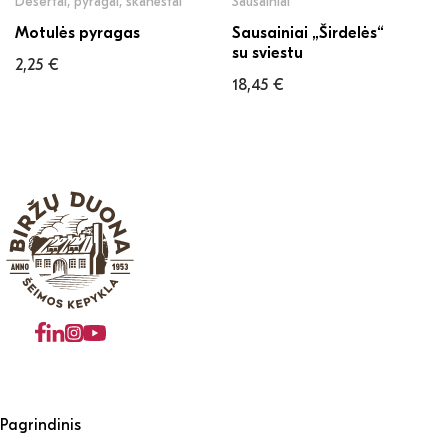
Desertai, pyragai, skanėstai
Sausainiai
Motulės pyragas
Sausainiai „Širdelės“
su sviestu
2,25
€
18,45
€
Pagrindinis