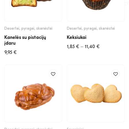
Desertai, pyragai, skanėstai
Desertai, pyragai, skanėstai
Kanelės su pistacijų
Keksiukai
įdaru
1,85
€
11,40
€
–
9,95
€