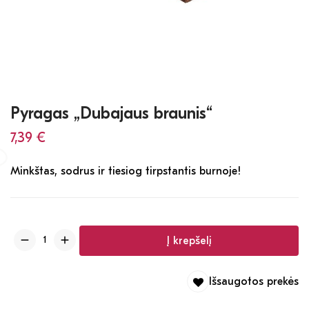
Pyragas „Dubajaus braunis“
7,39
€
Minkštas, sodrus ir tiesiog tirpstantis burnoje!
Į krepšelį
Išsaugotos prekės