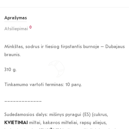
Aprašymas
0
Atsiliepimai
Minkštas, sodrus ir tiesiog tirpstantis burnoje – Dubajaus
braunis.
310 g.
Tinkamumo vartoti terminas: 10 parų.
_____________
Sudedamosios dalys: mišinys pyragui (ES) (cukrus,
KVIETINIAI
miltai, kakavos milteliai, rapsų aliejus,