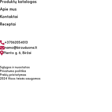
Produktų katalogas
Apie mus
Kontaktai
Receptai
+37062054013
namo@birzuduona.lt
Plento g. 6, Biržai
Sąlygos ir nuostatos
Privatumo politika
Prekių pristatymas
2024 Visos teisės saugomos