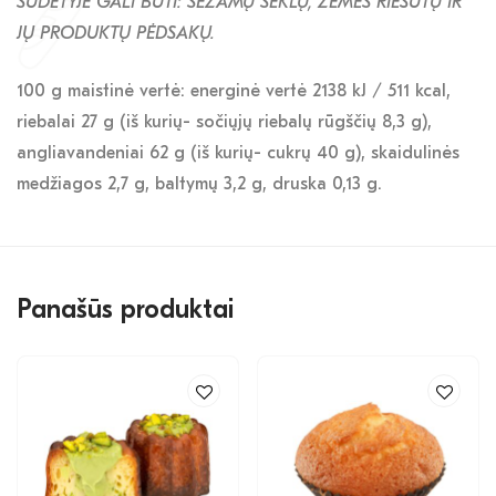
SUDĖTYJE GALI BŪTI: SEZAMŲ SĖKLŲ, ŽEMĖS RIEŠUTŲ IR
JŲ PRODUKTŲ PĖDSAKŲ
.
100 g maistinė vertė: energinė vertė 2138 kJ / 511 kcal,
riebalai 27 g (iš kurių- sočiųjų riebalų rūgščių 8,3 g),
angliavandeniai 62 g (iš kurių- cukrų 40 g), skaidulinės
medžiagos 2,7 g, baltymų 3,2 g, druska 0,13 g.
Panašūs produktai