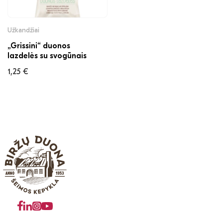
Užkandžiai
„Grissini“ duonos
lazdelės su svogūnais
1,25
€