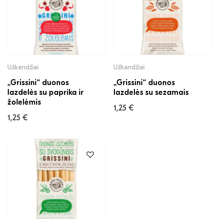
Užkandžiai
Užkandžiai
„Grissini“ duonos
„Grissini“ duonos
lazdelės su paprika ir
lazdelės su sezamais
žolelėmis
1,25
€
1,25
€