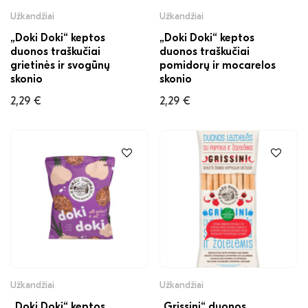
Užkandžiai
Užkandžiai
„Doki Doki“ keptos
„Doki Doki“ keptos
duonos traškučiai
duonos traškučiai
grietinės ir svogūnų
pomidorų ir mocarelos
skonio
skonio
2,29
€
2,29
€
Užkandžiai
Užkandžiai
„Doki Doki“ keptos
„Grissini“ duonos