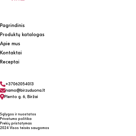
Pagrindinis
Produktų katalogas
Apie mus
Kontaktai
Receptai
+37062054013
namo@birzuduona.lt
Plento g. 6, Biržai
Sąlygos ir nuostatos
Privatumo politika
Prekių pristatymas
2024 Visos teisės saugomos