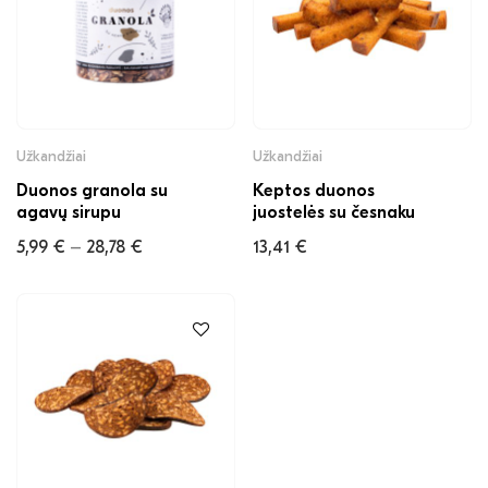
Užkandžiai
Užkandžiai
Duonos granola su
Keptos duonos
agavų sirupu
juostelės su česnaku
5,99
€
28,78
€
13,41
€
–