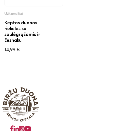
Užkandžiai
Keptos duonos
riekelės su
saulėgrąžomis ir
česnaku
14,99
€