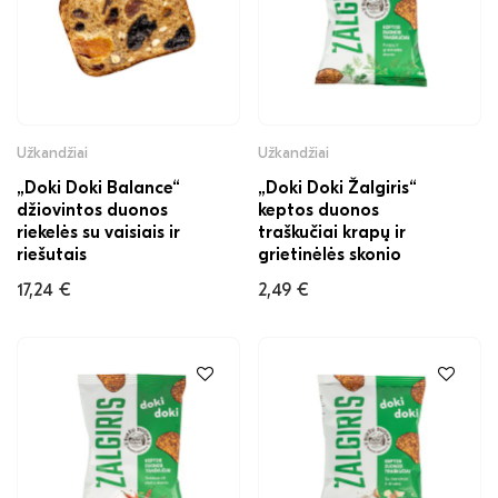
Užkandžiai
Užkandžiai
„Doki Doki Balance“
„Doki Doki Žalgiris“
džiovintos duonos
keptos duonos
riekelės su vaisiais ir
traškučiai krapų ir
riešutais
grietinėlės skonio
17,24
€
2,49
€