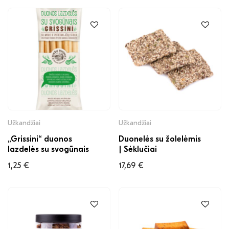
Užkandžiai
Užkandžiai
„Grissini“ duonos
Duonelės su žolelėmis
lazdelės su svogūnais
| Sėklučiai
1,25
€
17,69
€