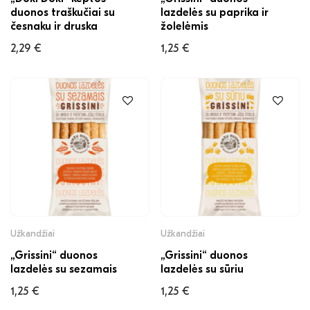
duonos traškučiai su
lazdelės su paprika ir
česnaku ir druska
žolelėmis
2,29
€
1,25
€
Užkandžiai
Užkandžiai
„Grissini“ duonos
„Grissini“ duonos
lazdelės su sezamais
lazdelės su sūriu
1,25
€
1,25
€