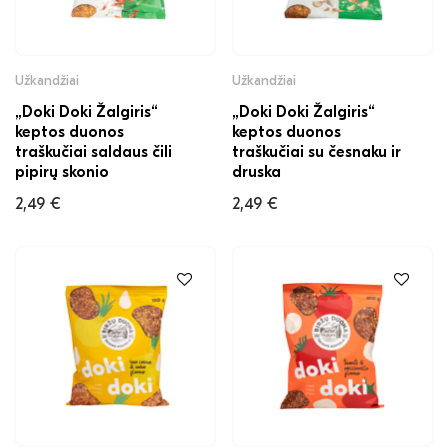
Užkandžiai
Užkandžiai
„Doki Doki Žalgiris“
„Doki Doki Žalgiris“
keptos duonos
keptos duonos
traškučiai saldaus čili
traškučiai su česnaku ir
pipirų skonio
druska
2,49
€
2,49
€