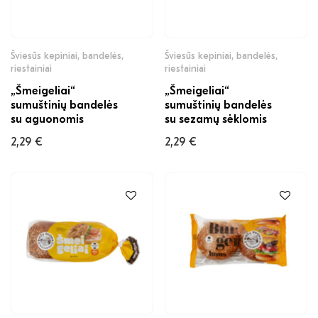
Šviesūs kepiniai, bandelės,
Šviesūs kepiniai, bandelės,
riestainiai
riestainiai
„Šmeigeliai“
„Šmeigeliai“
sumuštinių bandelės
sumuštinių bandelės
su aguonomis
su sezamų sėklomis
2,29
€
2,29
€