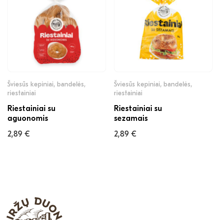
Šviesūs kepiniai, bandelės,
Šviesūs kepiniai, bandelės,
riestainiai
riestainiai
Riestainiai su
Riestainiai su
aguonomis
sezamais
2,89
€
2,89
€