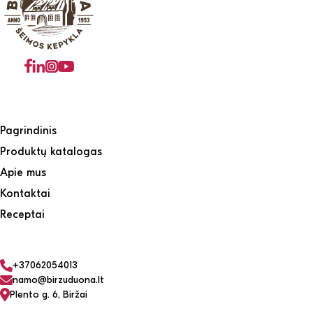
Pagrindinis
Produktų katalogas
Apie mus
Kontaktai
Receptai
+37062054013
namo@birzuduona.lt
Plento g. 6, Biržai