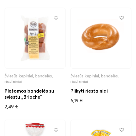
Šviesūs kepiniai, bandelės,
Šviesūs kepiniai, bandelės,
riestainiai
riestainiai
Plėšomos bandelės su
Plikyti riestainiai
sviestu „Brioche“
6,19
€
2,49
€