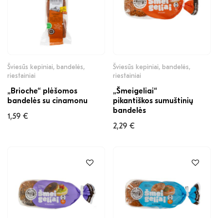
Šviesūs kepiniai, bandelės,
Šviesūs kepiniai, bandelės,
riestainiai
riestainiai
„Brioche“ plėšomos
„Šmeigeliai“
bandelės su cinamonu
pikantiškos sumuštinių
bandelės
1,59
€
2,29
€