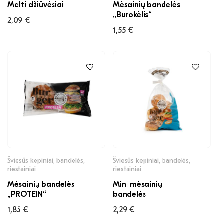
Malti džiūvėsiai
Mėsainių bandelės
„Burokėlis“
2,09
€
1,55
€
Šviesūs kepiniai, bandelės,
Šviesūs kepiniai, bandelės,
riestainiai
riestainiai
Mėsainių bandelės
Mini mėsainių
„PROTEIN“
bandelės
1,85
€
2,29
€