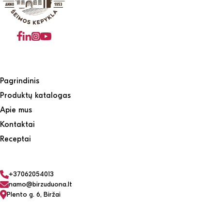
Pagrindinis
Produktų katalogas
Apie mus
Kontaktai
Receptai
+37062054013
namo@birzuduona.lt
Plento g. 6, Biržai