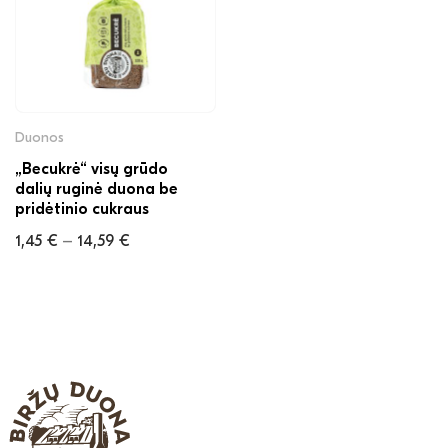
Duonos
„Becukrė“ visų grūdo
dalių ruginė duona be
pridėtinio cukraus
1,45
€
14,59
€
–